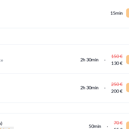
15min
150 €
2h 30min
·
ce
130 €
250 €
2h 30min
·
200 €
70 €
h)
50min
·