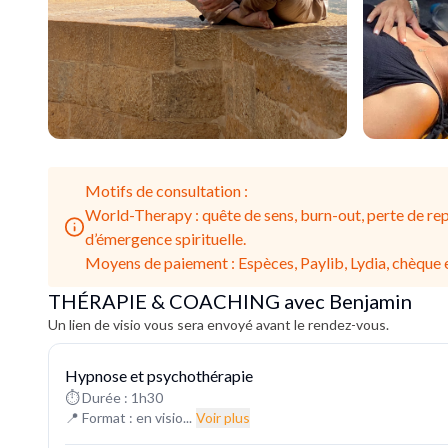
Motifs de consultation :
World-Therapy : quête de sens, burn-out, perte de repè
d’émergence spirituelle.
Moyens de paiement : Espèces, Paylib, Lydia, chèque 
THÉRAPIE & COACHING avec Benjamin
Un lien de visio vous sera envoyé avant le rendez-vous.
Hypnose et psychothérapie
⏱ Durée : 1h30
📍 Format : en visio...
Voir plus