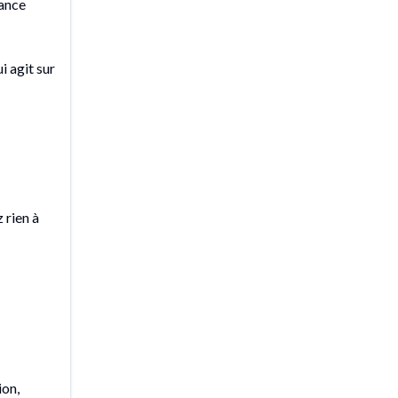
sance
i agit sur
 rien à
ion,