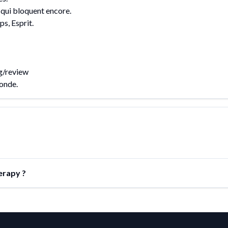
 qui bloquent encore.
s, Esprit.
g/review
monde.
erapy ?