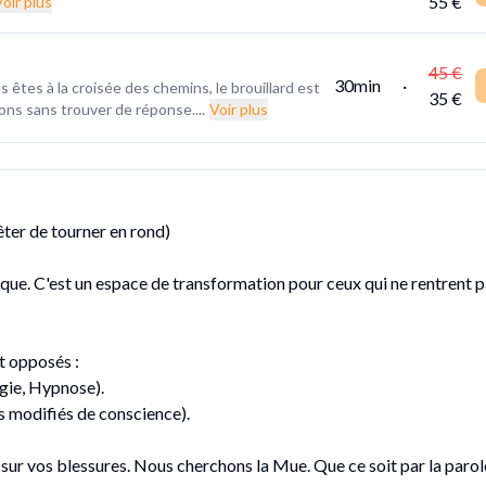
55 €
oir plus
45 €
30min
·
s êtes à la croisée des chemins, le brouillard est
35 €
ons sans trouver de réponse....
Voir plus
êter de tourner en rond)
que. C'est un espace de transformation pour ceux qui ne rentrent 
t opposés :
ogie, Hypnose).
ats modifiés de conscience).
sur vos blessures. Nous cherchons la Mue. Que ce soit par la parole