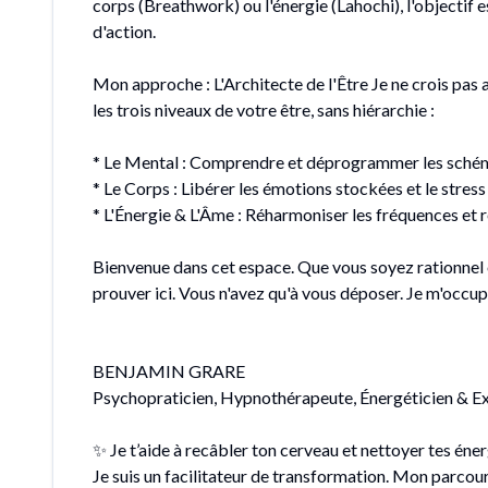
corps (Breathwork) ou l'énergie (Lahochi), l'objectif 
d'action.
Mon approche : L'Architecte de l'Être Je ne crois pas 
les trois niveaux de votre être, sans hiérarchie :
* Le Mental : Comprendre et déprogrammer les sché
* Le Corps : Libérer les émotions stockées et le stres
* L'Énergie & L'Âme : Réharmoniser les fréquences et r
Bienvenue dans cet espace. Que vous soyez rationnel ou
prouver ici. Vous n'avez qu'à vous déposer. Je m'occup
BENJAMIN GRARE
Psychopraticien, Hypnothérapeute, Énergéticien & 
✨ Je t’aide à recâbler ton cerveau et nettoyer tes éne
Je suis un facilitateur de transformation. Mon parcours 