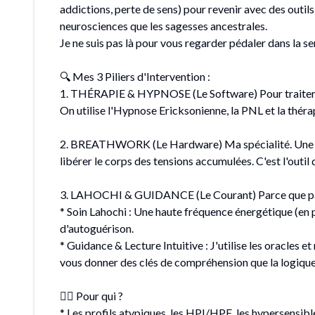
addictions, perte de sens) pour revenir avec des outils 
neurosciences que les sagesses ancestrales.
Je ne suis pas là pour vous regarder pédaler dans la se
🔍 Mes 3 Piliers d'Intervention :
1. THÉRAPIE & HYPNOSE (Le Software) Pour traiter le
On utilise l'Hypnose Ericksonienne, la PNL et la thér
2. BREATHWORK (Le Hardware) Ma spécialité. Une mét
libérer le corps des tensions accumulées. C'est l'outil
3. LAHOCHI & GUIDANCE (Le Courant) Parce que parfo
* Soin Lahochi : Une haute fréquence énergétique (en p
d'autoguérison.
* Guidance & Lecture Intuitive : J'utilise les oracles et
vous donner des clés de compréhension que la logique
🧘‍♂️ Pour qui ?
* Les profils atypiques, les HPI/HPE, les hypersensibl