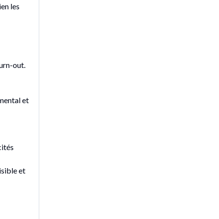
ien les
urn-out.
mental et
cités
isible et