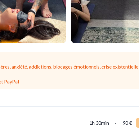
res, anxiété, addictions, blocages émotionnels, crise existentielle
et PayPal
1h 30min
·
90 €