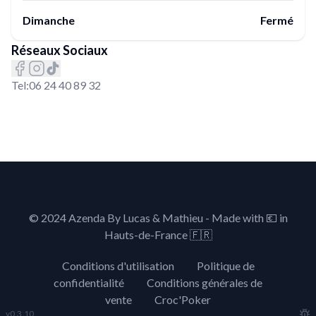
Dimanche
Fermé
Réseaux Sociaux
Tel:
06 24 40 89 32
© 2024 Azenda By Lucas & Mathieu - Made with
💶
in
Hauts-de-France 🇫🇷
Conditions d'utilisation
Politique de
confidentialité
Conditions générales de
vente
Croc'Poker
v
0.3.10