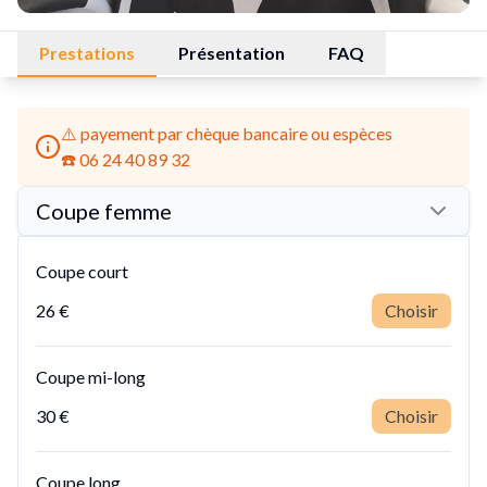
Prestations
Présentation
FAQ
⚠️ payement par chèque bancaire ou espèces
Coupe femme
Coupe court
26 €
Choisir
Coupe mi-long
30 €
Choisir
Coupe long