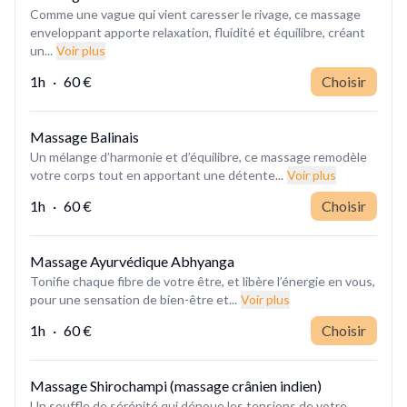
Comme une vague qui vient caresser le rivage, ce massage
enveloppant apporte relaxation, fluidité et équilibre, créant
un...
Voir plus
1h
·
60 €
Choisir
Massage Balinais
Un mélange d’harmonie et d’équilibre, ce massage remodèle
votre corps tout en apportant une détente...
Voir plus
1h
·
60 €
Choisir
Massage Ayurvédique Abhyanga
Tonifie chaque fibre de votre être, et libère l’énergie en vous,
pour une sensation de bien-être et...
Voir plus
1h
·
60 €
Choisir
Massage Shirochampi (massage crânien indien)
Un souffle de sérénité qui dénoue les tensions de votre