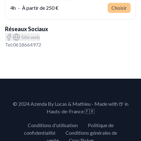
4h
·
À partir de
250 €
Choisir
Réseaux Sociaux
Site web
Tel:
0618664972
© 2024 Azenda By Lucas & Mathieu - Made with
🍺
in
Hauts-de-France 🇫🇷
Conditions d'utilisation
Politique de
confidentialité
Conditions générales de
vente
Croc'Poker