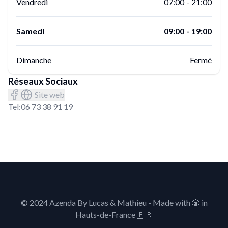
Vendredi
07:00
-
21:00
Samedi
09:00
-
19:00
Dimanche
Fermé
Réseaux Sociaux
Site web
Tel:
06 73 38 91 19
© 2024 Azenda By Lucas & Mathieu - Made with
🎲
in
Hauts-de-France 🇫🇷