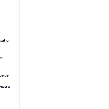
axation
nt,
ype de
dant à